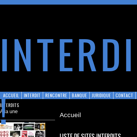
INTERD
!
ACCUEIL
INTERDIT
RENCONTRE
BANQUE
JURIDIQUE
CONTACT
INTERDITS
A la une
Accueil
LISTE DE SITES INTERDITS